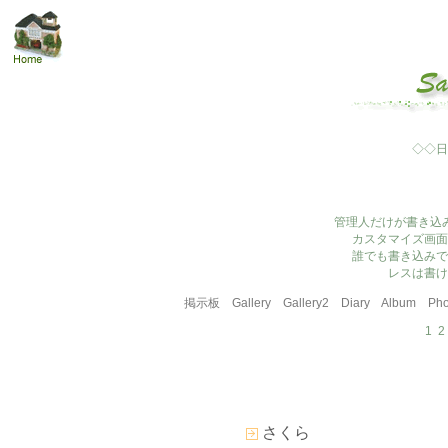
◇◇日
管理人だけが書き込
カスタマイズ画面
誰でも書き込みで
レスは書け
掲示板
Gallery
Gallery2
Diary
Album
Pho
1
2
さくら