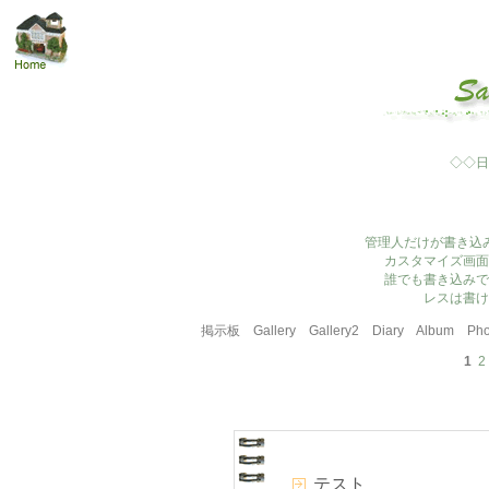
◇◇日
管理人だけが書き込
カスタマイズ画面
誰でも書き込みで
レスは書け
掲示板
Gallery
Gallery2
Diary
Album
Pho
1
2
テスト