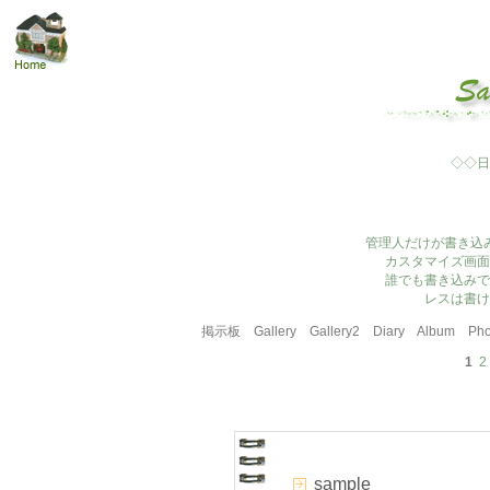
◇◇日
管理人だけが書き込
カスタマイズ画面
誰でも書き込みで
レスは書け
掲示板
Gallery
Gallery2
Diary
Album
Pho
1
2
sample