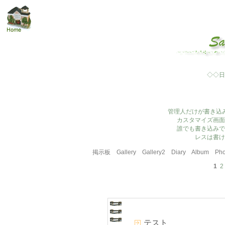
◇◇日
管理人だけが書き込
カスタマイズ画面
誰でも書き込みで
レスは書け
掲示板
Gallery
Gallery2
Diary
Album
Pho
1
2
テスト