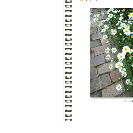
GR Di