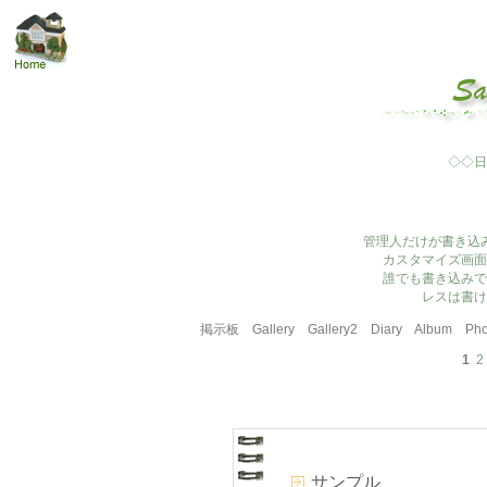
◇◇日
管理人だけが書き込
カスタマイズ画面
誰でも書き込みで
レスは書け
掲示板
Gallery
Gallery2
Diary
Album
Pho
1
2
サンプル