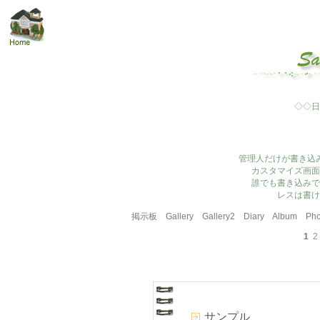
◇◇日
管理人だけが書き込
カスタマイズ画面
誰でも書き込みで
レスは書け
掲示板
Gallery
Gallery2
Diary
Album
Pho
1
2
サンプル