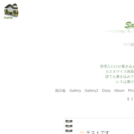
◇◇日
管理人だけが書き込
カスタマイズ画面
誰でも書き込みで
レスは書け
掲示板
Gallery
Gallery2
Diary
Album
Pho
1
2
テストです