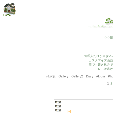
◇◇日
管理人だけが書き込
カスタマイズ画面
誰でも書き込みで
レスは書け
掲示板
Gallery
Gallery2
Diary
Album
Pho
1
2