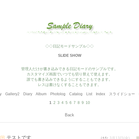
◇◇日記モードサンプル◇◇
SLIDE SHOW
管理人だけが書き込みできる日記モードのサンプルです。
カスタマイズ画面でいつでも切り替えて使えます。
誰でも書き込みできるようにすることもできます。
レスは書けなくすることもできます。
y
Gallery2
Diary
Album
Photolog
Catalog
List
Index
スライドショー
1
2
3
4
5
6
7
8
9
10
Back
テストです
はな
3月13日(金)