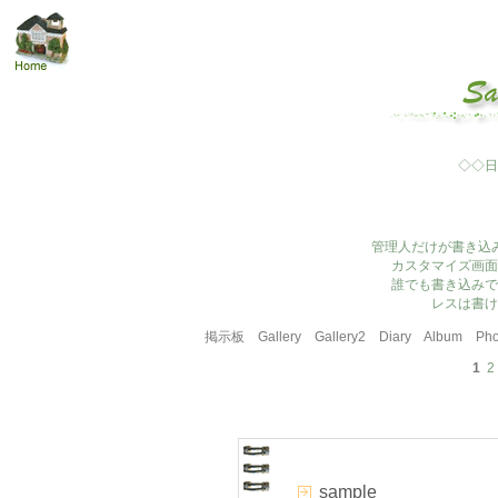
◇◇日
管理人だけが書き込
カスタマイズ画面
誰でも書き込みで
レスは書け
掲示板
Gallery
Gallery2
Diary
Album
Pho
1
2
sample