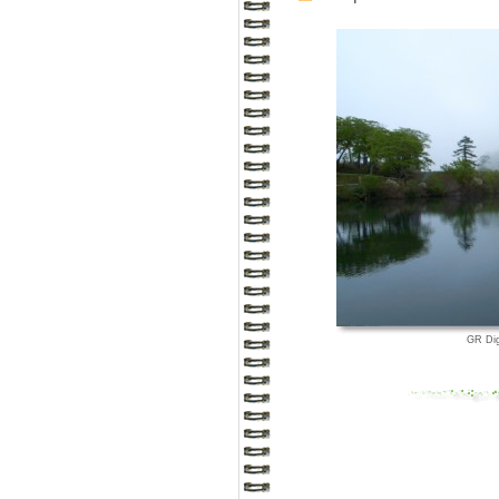
GR Di