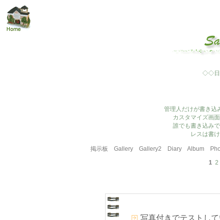
◇◇日
管理人だけが書き込
カスタマイズ画面
誰でも書き込みで
レスは書け
掲示板
Gallery
Gallery2
Diary
Album
Pho
1
2
写真付きでテストして