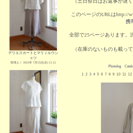
（土日祭日はお返事が遅く
このページのURLはhttp://www.
携
全部で25ページあります。沢
（在庫のないものも載って
デリエスカートとマリィルウシ
ャツ
管理人Ｉ 2015年 7月15日(水) 11:12
Photolog
Catal
1
2
3
4
5
6
7
8
9
10
11
12