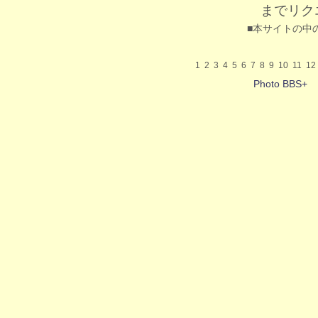
までリク
■本サイトの中
1
2
3
4
5
6
7
8
9
10
11
12
Photo BBS+