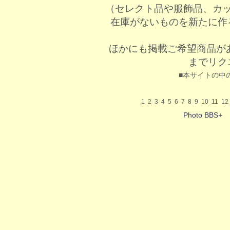
（セレクト品や服飾品、カ
在庫がないものを新たに作
ほかにも掲載ご希望商品が
までリク
■本サイトの中
1
2
3
4
5
6
7
8
9
10
11
12
Photo BBS+