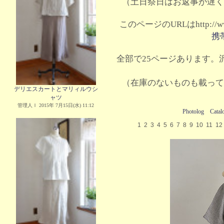
（土日祭日はお返事が遅く
このページのURLはhttp://www.
携
全部で25ページあります。沢
（在庫のないものも載って
デリエスカートとマリィルウシ
ャツ
管理人Ｉ 2015年 7月15日(水) 11:12
Photolog
Catal
1
2
3
4
5
6
7
8
9
10
11
12