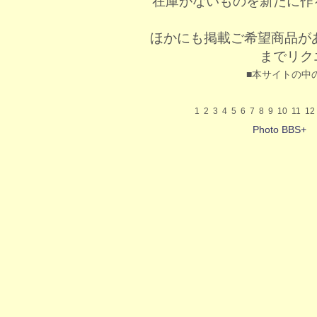
在庫がないものを新たに作
ほかにも掲載ご希望商品が
までリク
■本サイトの中
1
2
3
4
5
6
7
8
9
10
11
12
Photo BBS+