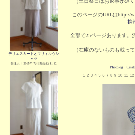
（土日祭日はお返事が遅く
このページのURLはhttp://www.
携
全部で25ページあります。沢
（在庫のないものも載って
デリエスカートとマリィルウシ
ャツ
管理人Ｉ 2015年 7月15日(水) 11:12
Photolog
Catal
1
2
3
4
5
6
7
8
9
10
11
12