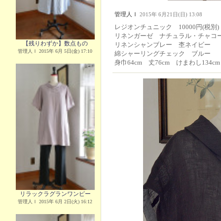
管理人Ｉ
2015年 6月21日(日) 13:08
レジオンチュニック 10000円(税別)
リネンガーゼ ナチュラル・チャコ
【残りわずか】数点もの
リネンシャンブレー 杢ネイビー
管理人Ｉ 2015年 6月 5日(金) 17:10
綿シャーリングチェック ブルー
身巾64cm 丈76cm けまわし134cm
リラックラグランワンピー
管理人Ｉ 2015年 6月 2日(火) 16:12