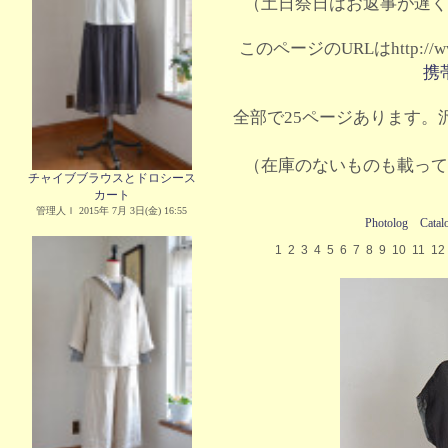
（土日祭日はお返事が遅く
このページのURLはhttp://www.
携
全部で25ページあります。沢
（在庫のないものも載って
チャイブブラウスとドロシース
カート
管理人Ｉ 2015年 7月 3日(金) 16:55
Photolog
Catal
1
2
3
4
5
6
7
8
9
10
11
12