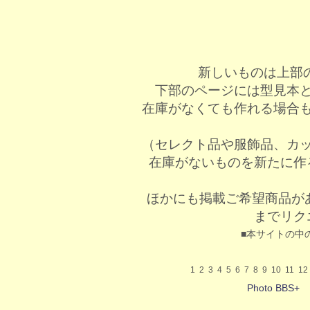
新しいものは上部
下部のページには型見本
在庫がなくても作れる場合
（セレクト品や服飾品、カ
在庫がないものを新たに作
ほかにも掲載ご希望商品が
までリク
■本サイトの中
1
2
3
4
5
6
7
8
9
10
11
12
Photo BBS+