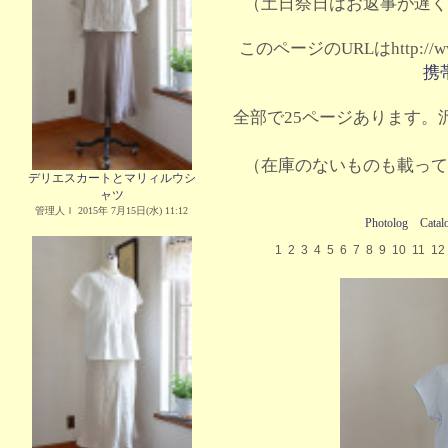
（土日祭日はお返事が遅く
このページのURLはhttp://www.
携
全部で25ページあります。沢
（在庫のないものも載って
デリエスカートとマリィルウシ
ャツ
管理人Ｉ 2015年 7月15日(水) 11:12
Photolog
Catal
1
2
3
4
5
6
7
8
9
10
11
12