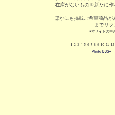
在庫がないものを新たに作
ほかにも掲載ご希望商品が
までリク
■本サイトの中
1
2
3
4
5
6
7
8
9
10
11
12
Photo BBS+