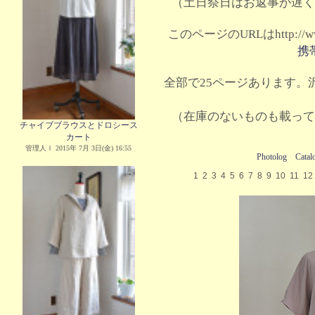
（土日祭日はお返事が遅く
このページのURLはhttp://www.
携
全部で25ページあります。沢
（在庫のないものも載って
チャイブブラウスとドロシース
カート
管理人Ｉ 2015年 7月 3日(金) 16:55
Photolog
Catal
1
2
3
4
5
6
7
8
9
10
11
12