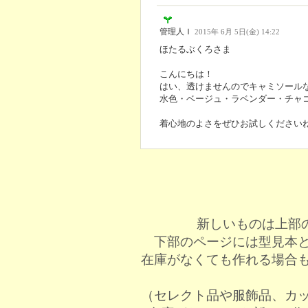
管理人Ｉ
2015年 6月 5日(金) 14:22
ほたるぶくろさま
こんにちは！
はい、透けませんのでキャミソール
水色・ベージュ・ラベンダー・チャ
着心地のよさをぜひお試しください
新しいものは上部
下部のページには型見本
在庫がなくても作れる場合
（セレクト品や服飾品、カ