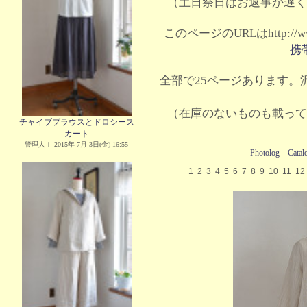
（土日祭日はお返事が遅く
このページのURLはhttp://www.
携
全部で25ページあります。沢
（在庫のないものも載って
チャイブブラウスとドロシース
カート
管理人Ｉ 2015年 7月 3日(金) 16:55
Photolog
Catal
1
2
3
4
5
6
7
8
9
10
11
12