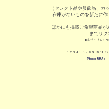
（セレクト品や服飾品、カ
在庫がないものを新たに作
ほかにも掲載ご希望商品が
までリク
■本サイトの中
1
2
3
4
5
6
7
8
9
10
11
12
Photo BBS+