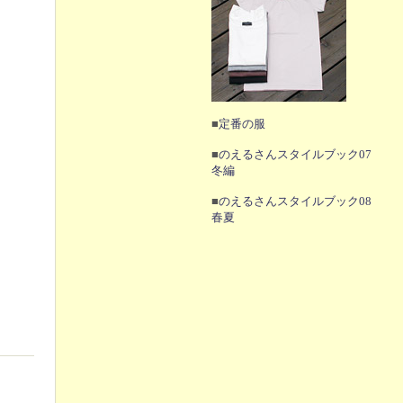
■
定番の服
■
のえるさんスタイルブック07
冬編
■
のえるさんスタイルブック08
春夏