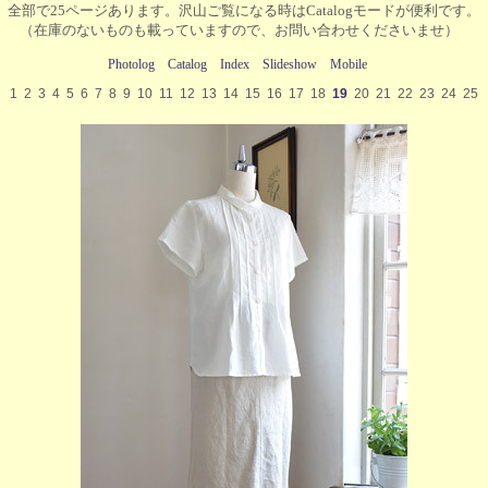
全部で25ページあります。沢山ご覧になる時はCatalogモードが便利です。
（在庫のないものも載っていますので、お問い合わせくださいませ）
Photolog
Catalog
Index
Slideshow
Mobile
1
2
3
4
5
6
7
8
9
10
11
12
13
14
15
16
17
18
19
20
21
22
23
24
25