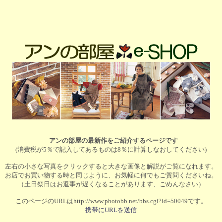
アンの部屋の最新作をご紹介するページです
(消費税が5％で記入してあるものは8％に計算しなおしてください)
左右の小さな写真をクリックすると大きな画像と解説がご覧になれます。
お店でお買い物する時と同じように、お気軽に何でもご質問くださいね。
（土日祭日はお返事が遅くなることがあります、ごめんなさい）
このページのURLはhttp://www.photobb.net/bbs.cgi?id=50049です。
携帯にURLを送信