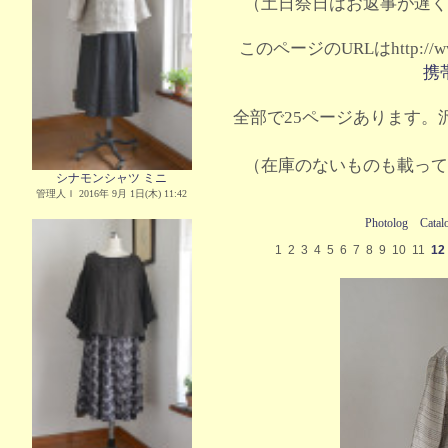
（土日祭日はお返事が遅く
このページのURLはhttp://www.
携
全部で25ページあります。沢
（在庫のないものも載って
シナモンシャツ ミニ
管理人Ｉ 2016年 9月 1日(木) 11:42
Photolog
Catal
1
2
3
4
5
6
7
8
9
10
11
12