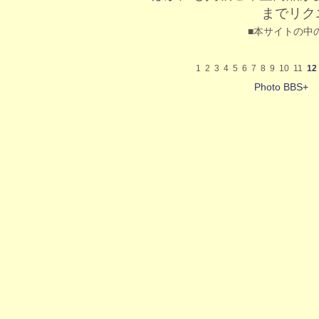
までリク
■本サイトの中
1
2
3
4
5
6
7
8
9
10
11
12
Photo BBS+