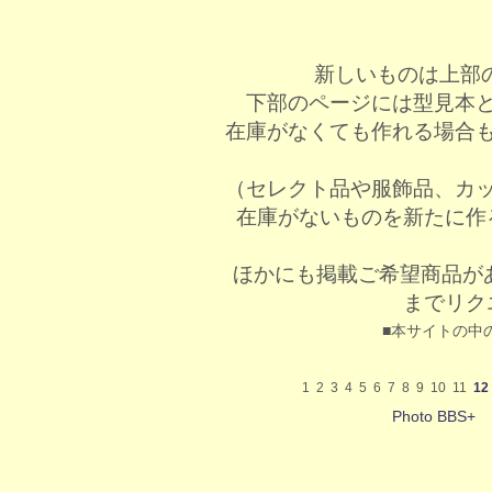
新しいものは上部
下部のページには型見本
在庫がなくても作れる場合
（セレクト品や服飾品、カ
在庫がないものを新たに作
ほかにも掲載ご希望商品が
までリク
■本サイトの中
1
2
3
4
5
6
7
8
9
10
11
12
Photo BBS+