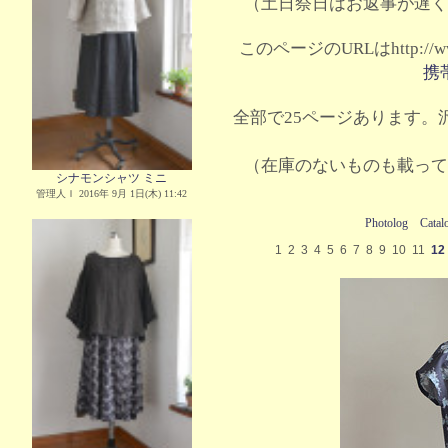
（土日祭日はお返事が遅く
このページのURLはhttp://www.
携
全部で25ページあります。沢
（在庫のないものも載って
シナモンシャツ ミニ
管理人Ｉ 2016年 9月 1日(木) 11:42
Photolog
Catal
1
2
3
4
5
6
7
8
9
10
11
12