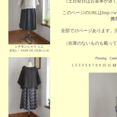
（土日祭日はお返事が遅く
このページのURLはhttp://www.
携
全部で25ページあります。沢
（在庫のないものも載って
シナモンシャツ ミニ
管理人Ｉ 2016年 9月 1日(木) 11:42
Photolog
Catal
1
2
3
4
5
6
7
8
9
10
11
12