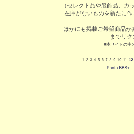
（セレクト品や服飾品、カ
在庫がないものを新たに作
ほかにも掲載ご希望商品が
までリク
■本サイトの中
1
2
3
4
5
6
7
8
9
10
11
12
Photo BBS+