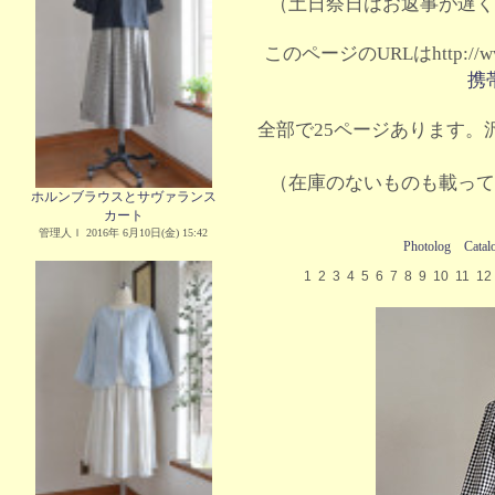
（土日祭日はお返事が遅く
このページのURLはhttp://www.
携
全部で25ページあります。沢
（在庫のないものも載って
ホルンブラウスとサヴァランス
カート
管理人Ｉ 2016年 6月10日(金) 15:42
Photolog
Catal
1
2
3
4
5
6
7
8
9
10
11
12