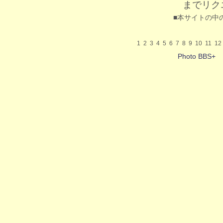
までリク
■本サイトの中
1
2
3
4
5
6
7
8
9
10
11
12
Photo BBS+