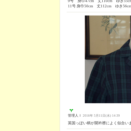
9号 身巾47cm 丈110cm ゆき55c
11号 身巾50cm 丈112cm ゆき56
管理人Ｉ
2016年 5月11日(水) 14:39
英国っぽい柄が開衿襟によく似合い