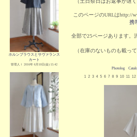
（土日祭日はお返事が遅く
このページのURLはhttp://www.
携
全部で25ページあります。沢
（在庫のないものも載って
ホルンブラウスとサヴァランス
カート
管理人Ｉ 2016年 6月10日(金) 15:42
Photolog
Catal
1
2
3
4
5
6
7
8
9
10
11
12