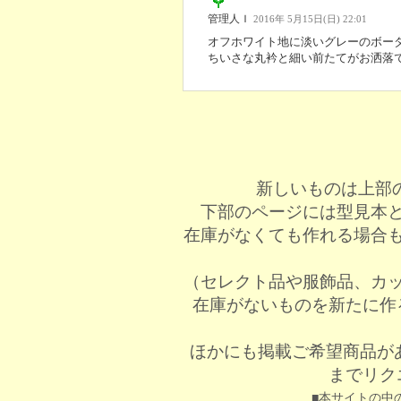
管理人Ｉ
2016年 5月15日(日) 22:01
オフホワイト地に淡いグレーのボー
ちいさな丸衿と細い前たてがお洒落
新しいものは上部
下部のページには型見本
在庫がなくても作れる場合
（セレクト品や服飾品、カ
在庫がないものを新たに作
ほかにも掲載ご希望商品が
までリク
■本サイトの中