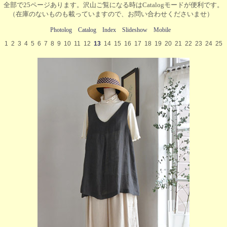
全部で25ページあります。沢山ご覧になる時はCatalogモードが便利です。
（在庫のないものも載っていますので、お問い合わせくださいませ）
Photolog
Catalog
Index
Slideshow
Mobile
1
2
3
4
5
6
7
8
9
10
11
12
13
14
15
16
17
18
19
20
21
22
23
24
25