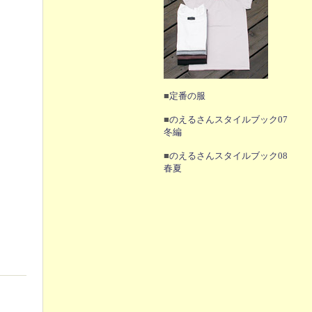
■
定番の服
■
のえるさんスタイルブック07
冬編
■
のえるさんスタイルブック08
春夏