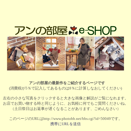
アンの部屋の最新作をご紹介するページです
(消費税が5％で記入してあるものは8％に計算しなおしてください)
左右の小さな写真をクリックすると大きな画像と解説がご覧になれます。
お店でお買い物する時と同じように、お気軽に何でもご質問くださいね。
（土日祭日はお返事が遅くなることがあります、ごめんなさい）
このページのURLはhttp://www.photobb.net/bbs.cgi?id=50049です。
携帯にURLを送信