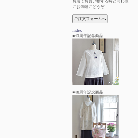
お店でお買い物する時と同じ様
にお気軽にどうぞ
index
■43周年記念商品
■40周年記念商品