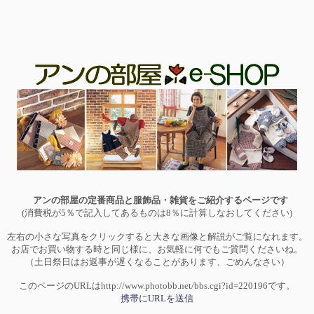
アンの部屋の定番商品と服飾品・雑貨をご紹介するページです
(消費税が5％で記入してあるものは8％に計算しなおしてください)
左右の小さな写真をクリックすると大きな画像と解説がご覧になれます。
お店でお買い物する時と同じ様に、お気軽に何でもご質問くださいね。
（土日祭日はお返事が遅くなることがあります、ごめんなさい）
このページのURLはhttp://www.photobb.net/bbs.cgi?id=220196です。
携帯にURLを送信