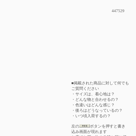
447529
■掲載された商品に対して何でも
ご質問ください
・サイズは、着心地は？
・どんな物と合わせるの？
・色違いはどんな感じ？
・後ろはどうなっているの？
・いつ頃入荷するの？
左の
ボタンを押すと書き
込み画面が現れます