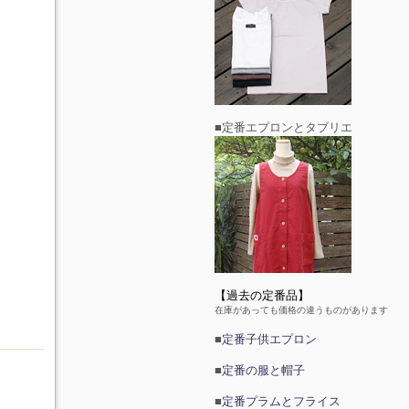
■定番エプロンとタブリエ
【過去の定番品】
在庫があっても価格の違うものがあります
■
定番子供エプロン
■
定番の服と帽子
■
定番プラムとフライス