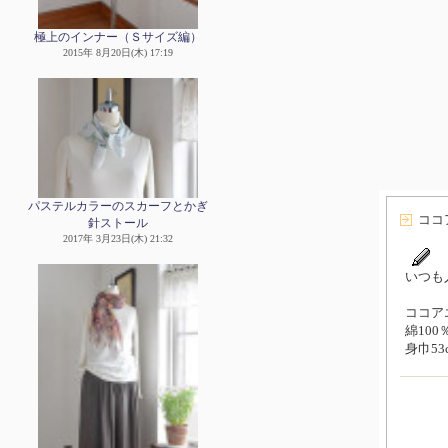
極上のインナー（Ｓサイズ編）
2015年 8月20日(木) 17:19
パステルカラーのスカーフとかぎ
ココ
針ストール
2017年 3月23日(木) 21:32
いつも
ココアエ
綿10
身巾53