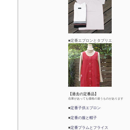
■定番エプロンとタブリエ
【過去の定番品】
在庫があっても価格の違うものがあります
■
定番子供エプロン
■
定番の服と帽子
■
定番プラムとフライス