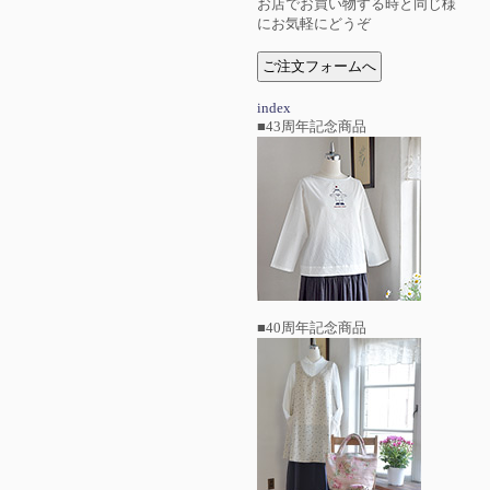
お店でお買い物する時と同じ様
にお気軽にどうぞ
index
■43周年記念商品
■40周年記念商品