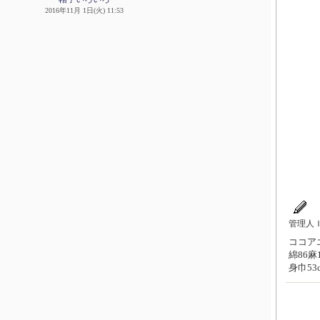
2016年11月 1日(火) 11:53
管理人
ココアエ
綿86
身巾53