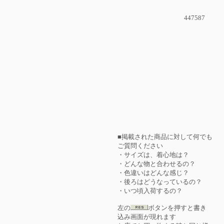
447587
■掲載された商品に対して何でも
ご質問ください
・サイズは、着心地は？
・どんな物と合わせるの？
・色違いはどんな感じ？
・後ろはどうなっているの？
・いつ頃入荷するの？
左の
ボタンを押すと書き
込み画面が現れます