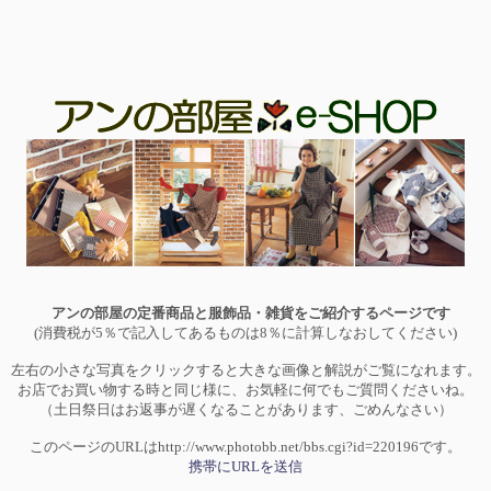
アンの部屋の定番商品と服飾品・雑貨をご紹介するページです
(消費税が5％で記入してあるものは8％に計算しなおしてください)
左右の小さな写真をクリックすると大きな画像と解説がご覧になれます。
お店でお買い物する時と同じ様に、お気軽に何でもご質問くださいね。
（土日祭日はお返事が遅くなることがあります、ごめんなさい）
このページのURLはhttp://www.photobb.net/bbs.cgi?id=220196です。
携帯にURLを送信