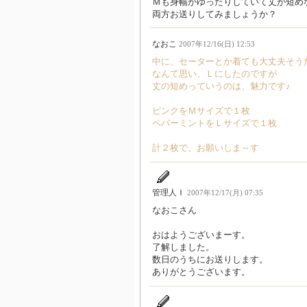
Ｍも身幅がゆったりしていて丈が短め
両方お送りしてみましょうか？
なおこ
2007年12/16(日) 12:53
中に、セーターとか着ても大丈夫そう
なんて思い、Ｌにしたのですが
丈の短めっていうのは、魅力です♪
ピンクをＭサイズで１枚
ペパーミントをＬサイズで１枚
計２枚で、お願いしま～す
管理人Ｉ
2007年12/17(月) 07:35
なおこさん
おはようございまーす。
了解しました。
数日のうちにお送りします。
ありがとうございます。