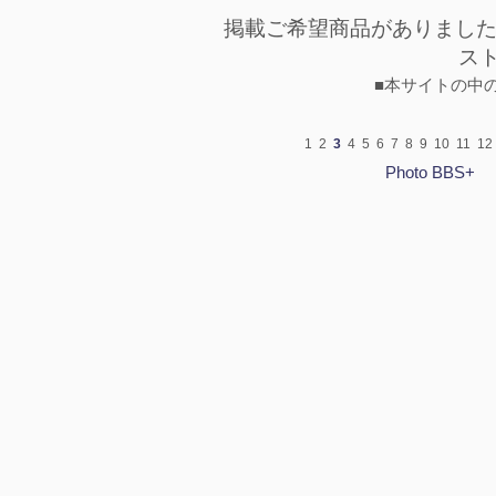
掲載ご希望商品がありまし
ス
■本サイトの中
1
2
3
4
5
6
7
8
9
10
11
12
Photo BBS+