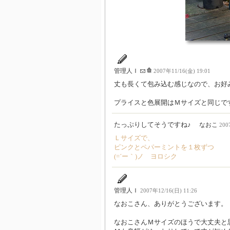
管理人Ｉ
2007年11/16(金) 19:01
丈も長くて包み込む感じなので、お好
プライスと色展開はＭサイズと同じで
たっぷりしてそうですね♪
なおこ
200
Ｌサイズで、
ピンクとペパーミントを１枚ずつ
(=´ー｀)ノ ヨロシク
管理人Ｉ
2007年12/16(日) 11:26
なおこさん、ありがとうございます。
なおこさんＭサイズのほうで大丈夫と