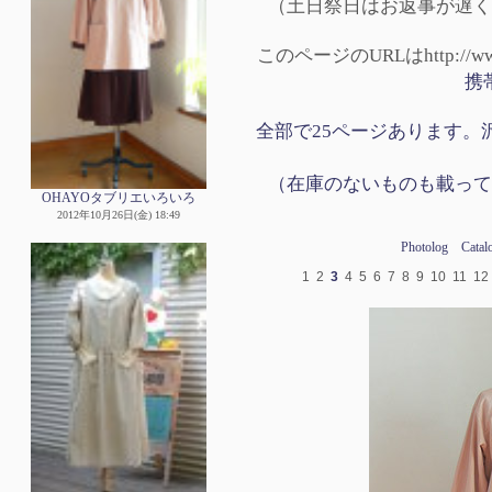
（土日祭日はお返事が遅く
このページのURLはhttp://www.p
携
全部で25ページあります。沢
（在庫のないものも載って
OHAYOタブリエいろいろ
2012年10月26日(金) 18:49
Photolog
Catal
1
2
3
4
5
6
7
8
9
10
11
12