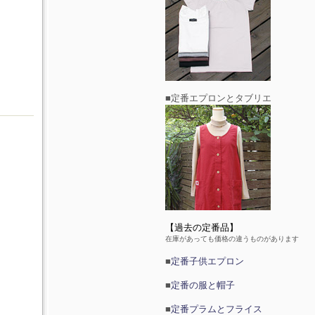
■定番エプロンとタブリエ
【過去の定番品】
在庫があっても価格の違うものがあります
■
定番子供エプロン
■
定番の服と帽子
■
定番プラムとフライス