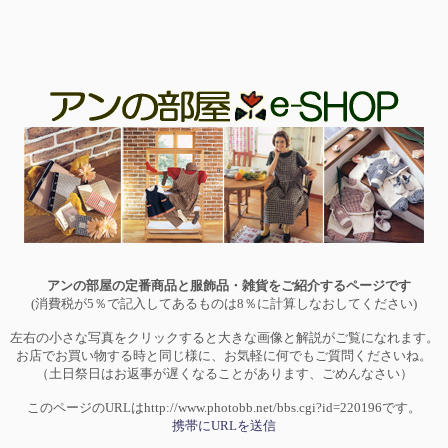
アンの部屋の定番商品と服飾品・雑貨をご紹介するページです
(消費税が5％で記入してあるものは8％に計算しなおしてください)
左右の小さな写真をクリックすると大きな画像と解説がご覧になれます。
お店でお買い物する時と同じ様に、お気軽に何でもご質問くださいね。
（土日祭日はお返事が遅くなることがあります、ごめんなさい）
このページのURLはhttp://www.photobb.net/bbs.cgi?id=220196です。
携帯にURLを送信