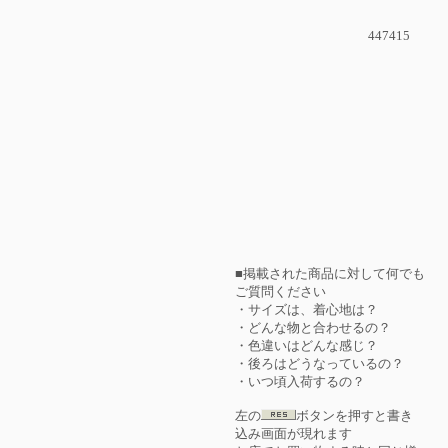
447415
■掲載された商品に対して何でも
ご質問ください
・サイズは、着心地は？
・どんな物と合わせるの？
・色違いはどんな感じ？
・後ろはどうなっているの？
・いつ頃入荷するの？
左の
ボタンを押すと書き
込み画面が現れます