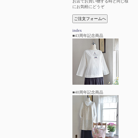
お店でお買い物する時と同じ様
にお気軽にどうぞ
index
■43周年記念商品
■40周年記念商品