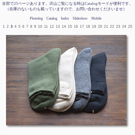
全部で25ページあります。沢山ご覧になる時はCatalogモードが便利です。
（在庫のないものも載っていますので、お問い合わせくださいませ）
Photolog
Catalog
Index
Slideshow
Mobile
1
2
3
4
5
6
7
8
9
10
11
12
13
14
15
16
17
18
19
20
21
22
23
24
25