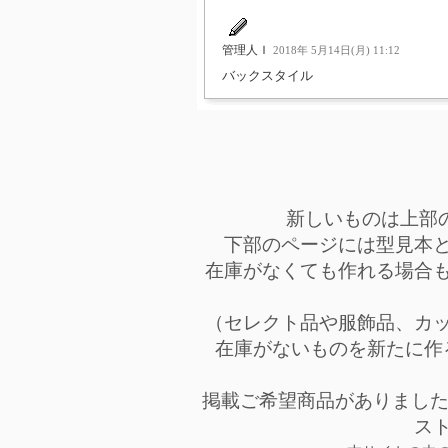
管理人Ｉ
2018年 5月14日(月) 11:12
バックスタイル
新しいものは上部
下部のページには型見本
在庫がなくても作れる場合
（セレクト品や服飾品、カ
在庫がないものを新たに作
掲載ご希望商品がありまし
ス