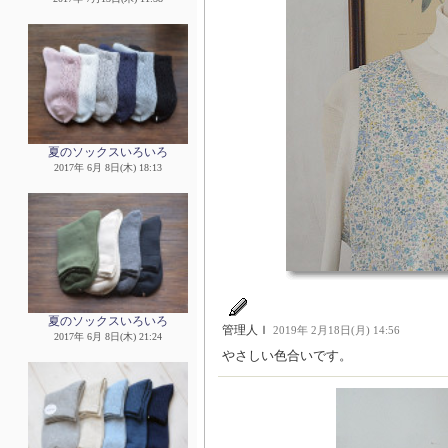
夏のソックスいろいろ
2017年 6月 8日(木) 18:13
夏のソックスいろいろ
管理人Ｉ
2019年 2月18日(月) 14:56
2017年 6月 8日(木) 21:24
やさしい色合いです。