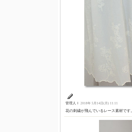
管理人Ｉ
2018年 5月14日(月) 11:11
花の刺繍が飛んでいるレース素材です