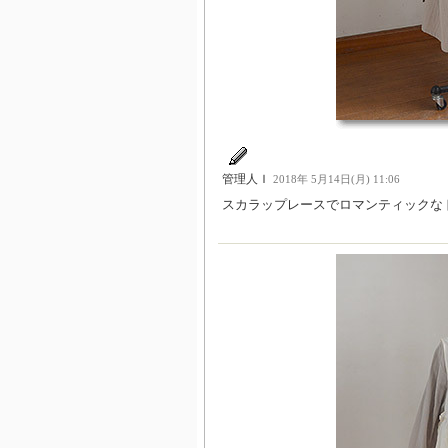
管理人Ｉ
2018年 5月14日(月) 11:06
スカラップレースでロマンティックな