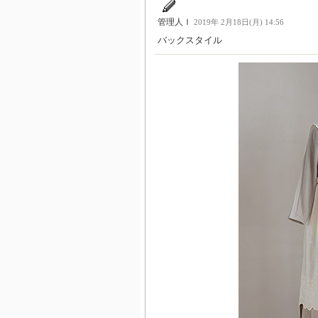
管理人Ｉ
2019年 2月18日(月) 14:56
バックスタイル