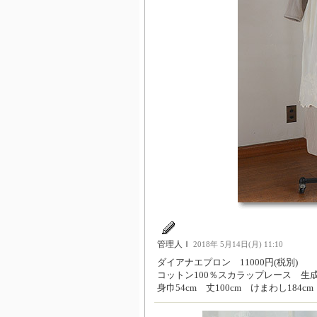
管理人Ｉ
2018年 5月14日(月) 11:10
ダイアナエプロン 11000円(税別)
コットン100％スカラップレース 生
身巾54cm 丈100cm けまわし184cm