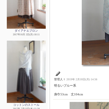
ダイアナエプロン
2017年10月 2日(月) 18:11
管理人Ｉ
2019年 2月18日(月) 14:56
明るいブルー系
身巾53cm 丈104cm
コットンのストール
2017年 7月13日(木) 11:58