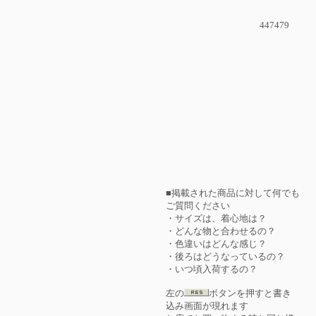
447479
■掲載された商品に対して何でも
ご質問ください
・サイズは、着心地は？
・どんな物と合わせるの？
・色違いはどんな感じ？
・後ろはどうなっているの？
・いつ頃入荷するの？
左の
ボタンを押すと書き
込み画面が現れます