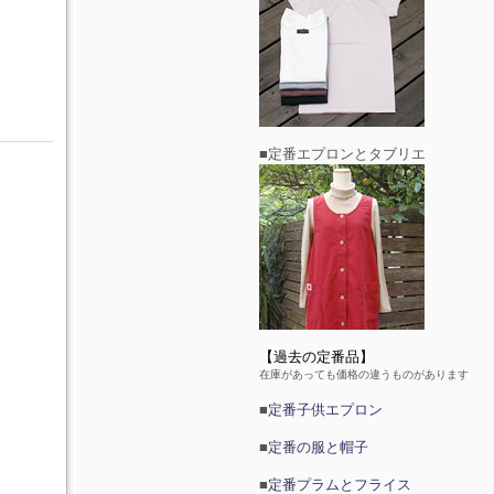
■定番エプロンとタブリエ
【過去の定番品】
在庫があっても価格の違うものがあります
■
定番子供エプロン
■
定番の服と帽子
■
定番プラムとフライス