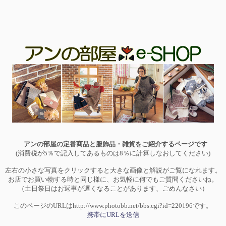
アンの部屋の定番商品と服飾品・雑貨をご紹介するページです
(消費税が5％で記入してあるものは8％に計算しなおしてください)
左右の小さな写真をクリックすると大きな画像と解説がご覧になれます。
お店でお買い物する時と同じ様に、お気軽に何でもご質問くださいね。
（土日祭日はお返事が遅くなることがあります、ごめんなさい）
このページのURLはhttp://www.photobb.net/bbs.cgi?id=220196です。
携帯にURLを送信