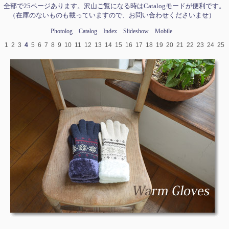
全部で25ページあります。沢山ご覧になる時はCatalogモードが便利です。
（在庫のないものも載っていますので、お問い合わせくださいませ）
Photolog
Catalog
Index
Slideshow
Mobile
1
2
3
4
5
6
7
8
9
10
11
12
13
14
15
16
17
18
19
20
21
22
23
24
25