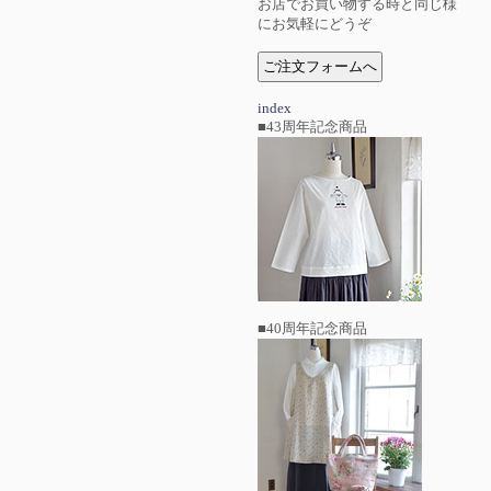
お店でお買い物する時と同じ様
にお気軽にどうぞ
index
■43周年記念商品
■40周年記念商品