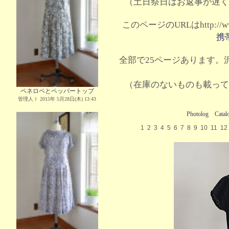
（土日祭日はお返事が遅く
このページのURLはhttp://www.
携
全部で25ページあります。沢
（在庫のないものも載って
ペネロペとペッパートップ
管理人Ｉ 2015年 5月28日(木) 13:43
Photolog
Catal
1
2
3
4
5
6
7
8
9
10
11
12