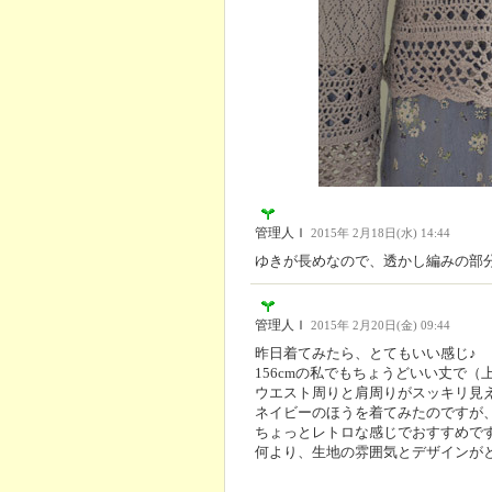
管理人Ｉ
2015年 2月18日(水) 14:44
ゆきが長めなので、透かし編みの部
管理人Ｉ
2015年 2月20日(金) 09:44
昨日着てみたら、とてもいい感じ♪
156cmの私でもちょうどいい丈で
ウエスト周りと肩周りがスッキリ見
ネイビーのほうを着てみたのですが
ちょっとレトロな感じでおすすめで
何より、生地の雰囲気とデザインが