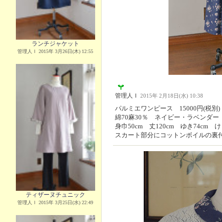
ランチジャケット
管理人Ｉ 2015年 3月26日(木) 12:55
管理人Ｉ
2015年 2月18日(水) 10:38
パルミエワンピース 15000円(税別)
綿70麻30％ ネイビー・ラベンダ
身巾50cm 丈120cm ゆき74cm け
スカート部分にコットンボイルの裏
ティザーヌチュニック
管理人Ｉ 2015年 3月25日(水) 22:49