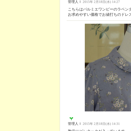
管理人Ｉ
2015年 2月18日(水) 14:27
こちらはパルミエワンピーのラベン
お求めやすい価格でお値打ちのドレ
管理人Ｉ
2015年 2月18日(水) 14:31