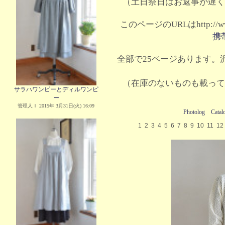
（土日祭日はお返事が遅く
このページのURLはhttp://www.
携
全部で25ページあります。沢
（在庫のないものも載って
サラハワンピーとディルワンピ
ー
管理人Ｉ 2015年 3月31日(火) 16:09
Photolog
Catal
1
2
3
4
5
6
7
8
9
10
11
12