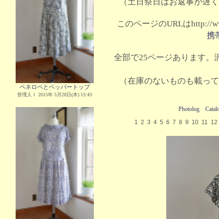
（土日祭日はお返事が遅く
このページのURLはhttp://www.
携
全部で25ページあります。沢
（在庫のないものも載って
ペネロペとペッパートップ
管理人Ｉ 2015年 5月28日(木) 13:43
Photolog
Catal
1
2
3
4
5
6
7
8
9
10
11
12