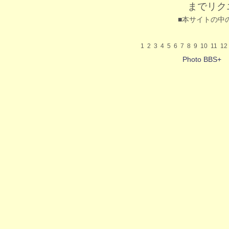
までリク
■本サイトの中
1
2
3
4
5
6
7
8
9
10
11
12
Photo BBS+