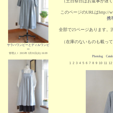
（土日祭日はお返事が遅く
このページのURLはhttp://www.
携
全部で25ページあります。沢
（在庫のないものも載って
サラハワンピーとディルワンピ
ー
管理人Ｉ 2015年 3月31日(火) 16:09
Photolog
Catal
1
2
3
4
5
6
7
8
9
10
11
12