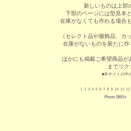
新しいものは上部
下部のページには型見本
在庫がなくても作れる場合
（セレクト品や服飾品、カ
在庫がないものを新たに作
ほかにも掲載ご希望商品が
までリク
■本サイトの中
1
2
3
4
5
6
7
8
9
10
11
12
Photo BBS+