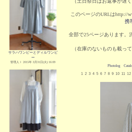
（土日祭日はお返事が遅く
このページのURLはhttp://www.
携
全部で25ページあります。沢
（在庫のないものも載って
サラハワンピーとディルワンピ
ー
管理人Ｉ 2015年 3月31日(火) 16:09
Photolog
Catal
1
2
3
4
5
6
7
8
9
10
11
12