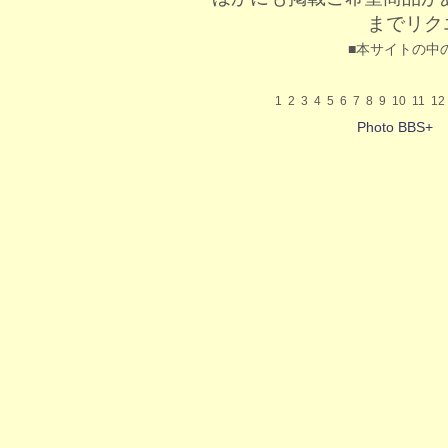
までリク
■本サイトの中
1
2
3
4
5
6
7
8
9
10
11
12
Photo BBS+