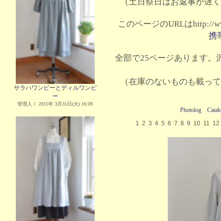
（土日祭日はお返事が遅く
このページのURLはhttp://www.
携
全部で25ページあります。沢
（在庫のないものも載って
サラハワンピーとディルワンピ
ー
管理人Ｉ 2015年 3月31日(火) 16:09
Photolog
Catal
1
2
3
4
5
6
7
8
9
10
11
12