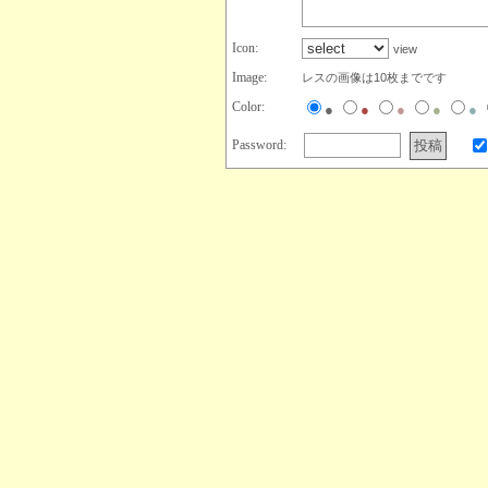
Icon:
view
Image:
レスの画像は10枚までです
Color:
●
●
●
●
●
Password: