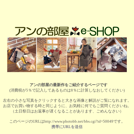
アンの部屋の最新作をご紹介するページです
(消費税が5％で記入してあるものは8％に計算しなおしてください)
左右の小さな写真をクリックすると大きな画像と解説がご覧になれます。
お店でお買い物する時と同じように、お気軽に何でもご質問くださいね。
（土日祭日はお返事が遅くなることがあります、ごめんなさい）
このページのURLはhttp://www.photobb.net/bbs.cgi?id=50049です。
携帯にURLを送信