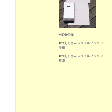
■
定番の服
■
のえるさんスタイルブック07
冬編
■
のえるさんスタイルブック08
春夏