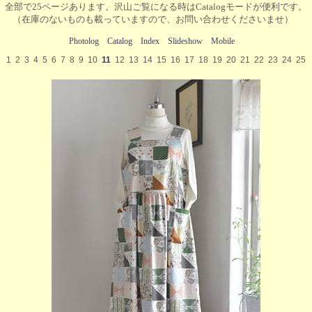
全部で25ページあります。沢山ご覧になる時はCatalogモードが便利です。
（在庫のないものも載っていますので、お問い合わせくださいませ）
Photolog
Catalog
Index
Slideshow
Mobile
1
2
3
4
5
6
7
8
9
10
11
12
13
14
15
16
17
18
19
20
21
22
23
24
25