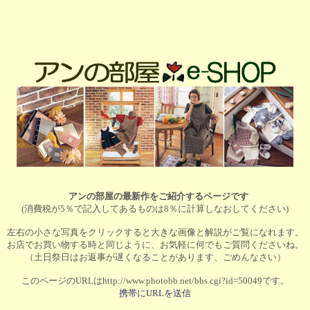
アンの部屋の最新作をご紹介するページです
(消費税が5％で記入してあるものは8％に計算しなおしてください)
左右の小さな写真をクリックすると大きな画像と解説がご覧になれます。
お店でお買い物する時と同じように、お気軽に何でもご質問くださいね。
（土日祭日はお返事が遅くなることがあります、ごめんなさい）
このページのURLはhttp://www.photobb.net/bbs.cgi?id=50049です。
携帯にURLを送信