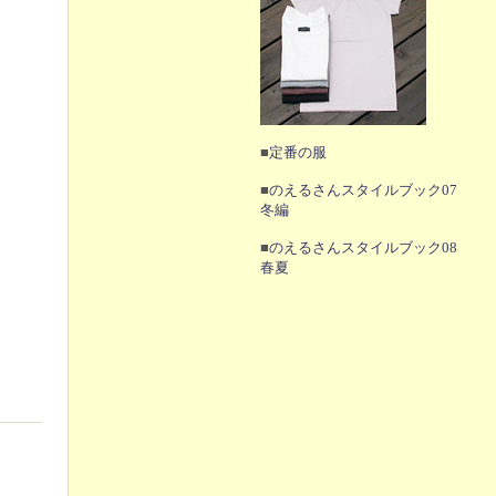
■
定番の服
■
のえるさんスタイルブック07
冬編
■
のえるさんスタイルブック08
春夏