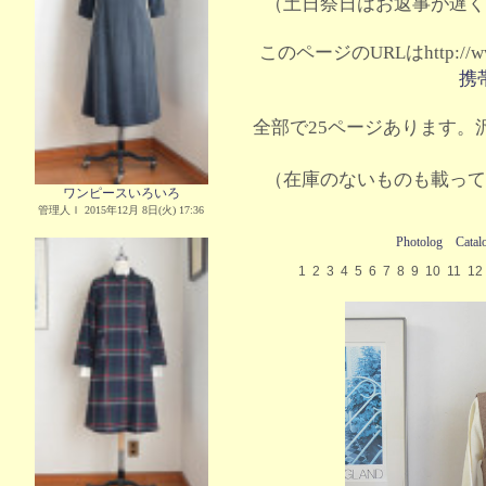
（土日祭日はお返事が遅く
このページのURLはhttp://www.
携
全部で25ページあります。沢
（在庫のないものも載って
ワンピースいろいろ
管理人Ｉ 2015年12月 8日(火) 17:36
Photolog
Catal
1
2
3
4
5
6
7
8
9
10
11
12