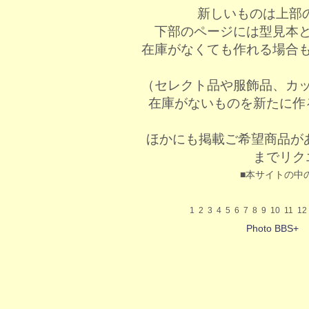
新しいものは上部
下部のページには型見本
在庫がなくても作れる場合
（セレクト品や服飾品、カ
在庫がないものを新たに作
ほかにも掲載ご希望商品が
までリク
■本サイトの中
1
2
3
4
5
6
7
8
9
10
11
12
Photo BBS+