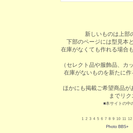
新しいものは上部
下部のページには型見本
在庫がなくても作れる場合
（セレクト品や服飾品、カ
在庫がないものを新たに作
ほかにも掲載ご希望商品が
までリク
■本サイトの中
1
2
3
4
5
6
7
8
9
10
11
12
Photo BBS+