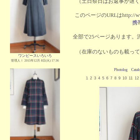
（土日祭日はお返事が遅く
このページのURLはhttp://www.
携
全部で25ページあります。沢
（在庫のないものも載って
ワンピースいろいろ
管理人Ｉ 2015年12月 8日(火) 17:36
Photolog
Catal
1
2
3
4
5
6
7
8
9
10
11
12