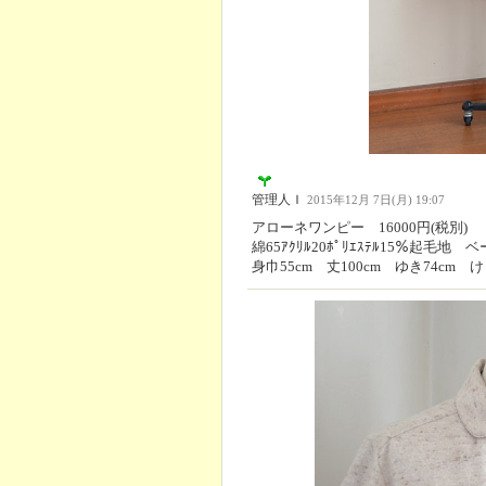
管理人Ｉ
2015年12月 7日(月) 19:07
アローネワンピー 16000円(税別)
綿65ｱｸﾘﾙ20ﾎﾟﾘｴｽﾃﾙ15％起毛地 
身巾55cm 丈100cm ゆき74cm け