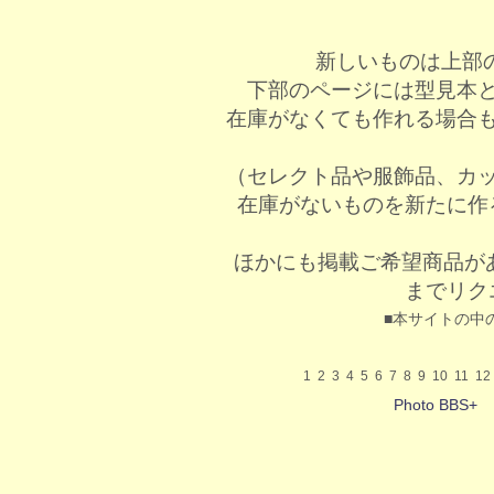
新しいものは上部
下部のページには型見本
在庫がなくても作れる場合
（セレクト品や服飾品、カ
在庫がないものを新たに作
ほかにも掲載ご希望商品が
までリク
■本サイトの中
1
2
3
4
5
6
7
8
9
10
11
12
Photo BBS+