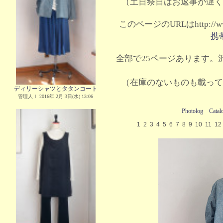
（土日祭日はお返事が遅く
このページのURLはhttp://www.
携
全部で25ページあります。沢
（在庫のないものも載って
ディリーシャツとタタンコート
管理人Ｉ 2016年 2月 3日(水) 13:06
Photolog
Catal
1
2
3
4
5
6
7
8
9
10
11
12