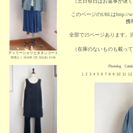
（土日祭日はお返事が遅く
このページのURLはhttp://www.
携
全部で25ページあります。沢
（在庫のないものも載って
ディリーシャツとタタンコート
管理人Ｉ 2016年 2月 3日(水) 13:06
Photolog
Catal
1
2
3
4
5
6
7
8
9
10
11
12