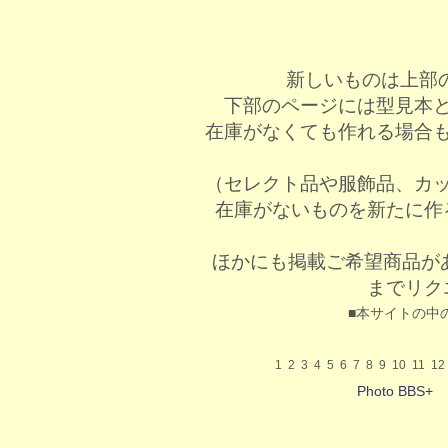
新しいものは上部
下部のページには型見本
在庫がなくても作れる場合
（セレクト品や服飾品、カ
在庫がないものを新たに作
ほかにも掲載ご希望商品が
までリク
■本サイトの中
1
2
3
4
5
6
7
8
9
10
11
12
Photo BBS+