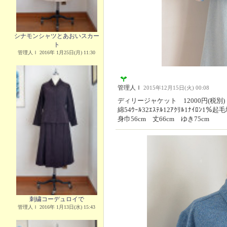
シナモンシャツとあおいスカー
ト
管理人Ｉ 2016年 1月25日(月) 11:30
管理人Ｉ
2015年12月15日(火) 00:08
ディリージャケット 12000円(税別)
綿54ｳｰﾙ32ｴｽﾃﾙ12ｱｸﾘﾙ1ﾅｲﾛﾝ1
身巾56cm 丈66cm ゆき75cm
刺繍コーデュロイで
管理人Ｉ 2016年 1月13日(水) 15:43