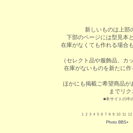
新しいものは上部
下部のページには型見本
在庫がなくても作れる場合
（セレクト品や服飾品、カ
在庫がないものを新たに作
ほかにも掲載ご希望商品が
までリク
■本サイトの中
1
2
3
4
5
6
7
8
9
10
11
12
Photo BBS+