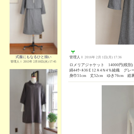
式服にもなるひと揃い
管理人Ｉ
2016年 2月 1日(月) 17:36
管理人Ｉ 2015年 2月18日(水) 17:45
ロメリアジャケット 14000円(税別)
綿44ｳｰﾙ36Ｅ12Ａ4Ｎ4％綾織 グ
身巾51cm 丈52cm ゆき76cm 総