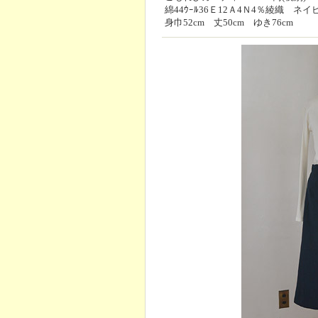
綿44ｳｰﾙ36Ｅ12Ａ4Ｎ4％綾織 ネイ
身巾52cm 丈50cm ゆき76cm