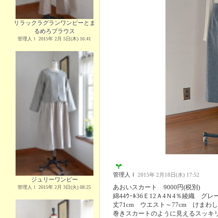
リラックラグランワンピーとま
るめろブラウス
管理人Ｉ 2015年 2月 5日(木) 16:41
管理人Ｉ
2015年 2月18日(水) 17:52
ジュリーワンピー
あおいスカート 9000円(税別)
管理人Ｉ 2015年 2月 3日(火) 08:25
綿44ｳｰﾙ36Ｅ12Ａ4Ｎ4％綾織 グ
丈71cm ウエスト～77cm けまわし
巻きスカートのように見えるスッキ