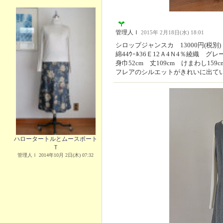
管理人Ｉ
2015年 2月18日(水) 18:01
シロップジャンスカ 13000円(税別)
綿44ｳｰﾙ36Ｅ12Ａ4Ｎ4％綾織 グ
身巾52cm 丈109cm けまわし159
フレアのシルエットがきれいに出て
ハロータートルとムースボート
Ｔ
管理人Ｉ 2014年10月 2日(木) 07:32