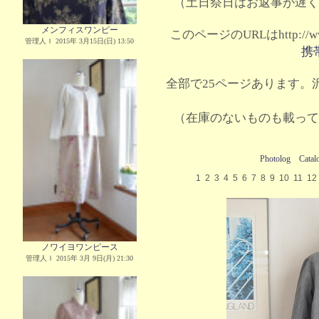
（土日祭日はお返事が遅く
メンフィスワンピー
このページのURLはhttp://www.
管理人Ｉ 2015年 3月15日(日) 13:50
携
全部で25ページあります。沢
（在庫のないものも載って
Photolog
Catal
1
2
3
4
5
6
7
8
9
10
11
12
ノワイヨワンピース
管理人Ｉ 2015年 3月 9日(月) 21:30