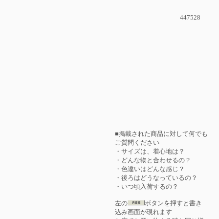
447528
■掲載された商品に対して何でも
ご質問ください
・サイズは、着心地は？
・どんな物と合わせるの？
・色違いはどんな感じ？
・後ろはどうなっているの？
・いつ頃入荷するの？
左の
ボタンを押すと書き
込み画面が現れます