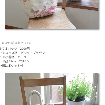
Ｉ
2016年 3月16日(水) 18:17
ラくまバケツ 2200円
麻15％ローズ柄 ピンク・ブラウン
麻20％小花柄 ローズ
m 高さ19cm マチ15cm
外側にポケット付