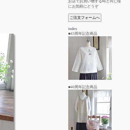
お店でお買い物する時と同じ様
にお気軽にどうぞ
index
■43周年記念商品
■40周年記念商品