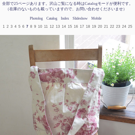
全部で25ページあります。沢山ご覧になる時はCatalogモードが便利です。
（在庫のないものも載っていますので、お問い合わせくださいませ）
Photolog
Catalog
Index
Slideshow
Mobile
1
2
3
4
5
6
7
8
9
10
11
12
13
14
15
16
17
18
19
20
21
22
23
24
25