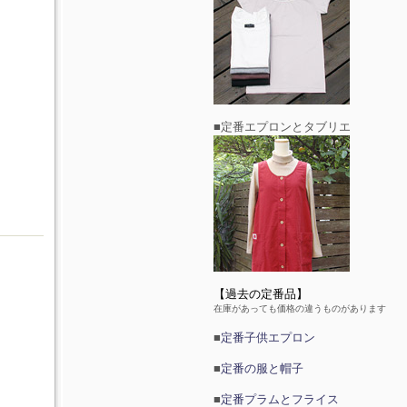
■定番エプロンとタブリエ
【過去の定番品】
在庫があっても価格の違うものがあります
■
定番子供エプロン
■
定番の服と帽子
■
定番プラムとフライス