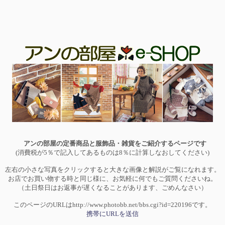
アンの部屋の定番商品と服飾品・雑貨をご紹介するページです
(消費税が5％で記入してあるものは8％に計算しなおしてください)
左右の小さな写真をクリックすると大きな画像と解説がご覧になれます。
お店でお買い物する時と同じ様に、お気軽に何でもご質問くださいね。
（土日祭日はお返事が遅くなることがあります、ごめんなさい）
このページのURLはhttp://www.photobb.net/bbs.cgi?id=220196です。
携帯にURLを送信