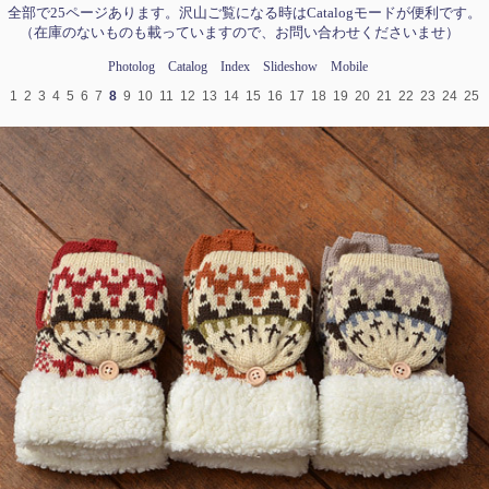
全部で25ページあります。沢山ご覧になる時はCatalogモードが便利です。
（在庫のないものも載っていますので、お問い合わせくださいませ）
Photolog
Catalog
Index
Slideshow
Mobile
1
2
3
4
5
6
7
8
9
10
11
12
13
14
15
16
17
18
19
20
21
22
23
24
25