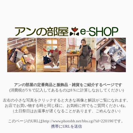
アンの部屋の定番商品と服飾品・雑貨をご紹介するページです
(消費税が5％で記入してあるものは8％に計算しなおしてください)
左右の小さな写真をクリックすると大きな画像と解説がご覧になれます。
お店でお買い物する時と同じ様に、お気軽に何でもご質問くださいね。
（土日祭日はお返事が遅くなることがあります、ごめんなさい）
このページのURLはhttp://www.photobb.net/bbs.cgi?id=220196です。
携帯にURLを送信