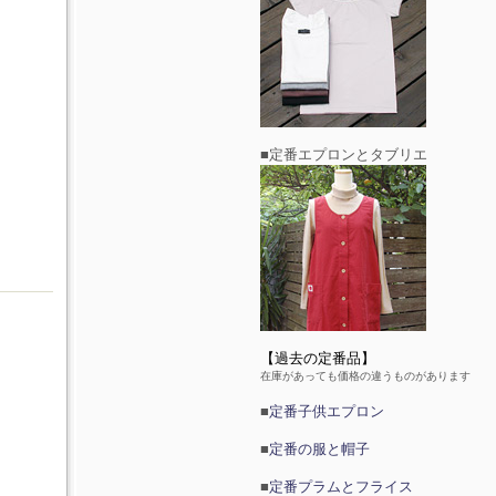
■定番エプロンとタブリエ
【過去の定番品】
在庫があっても価格の違うものがあります
■
定番子供エプロン
■
定番の服と帽子
■
定番プラムとフライス