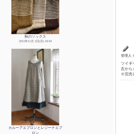
秋のソックス
2015年11月 2日(月) 18:04
管理人
ツイギー
左から
※完売
カルーアエプロンとレジーナエプ
ロン