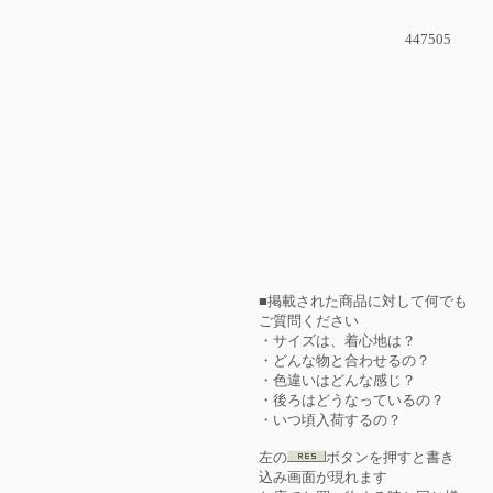
447505
■掲載された商品に対して何でも
ご質問ください
・サイズは、着心地は？
・どんな物と合わせるの？
・色違いはどんな感じ？
・後ろはどうなっているの？
・いつ頃入荷するの？
左の
ボタンを押すと書き
込み画面が現れます