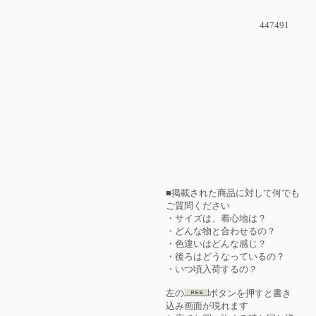
447491
■掲載された商品に対して何でも
ご質問ください
・サイズは、着心地は？
・どんな物と合わせるの？
・色違いはどんな感じ？
・後ろはどうなっているの？
・いつ頃入荷するの？
左の
ボタンを押すと書き
込み画面が現れます