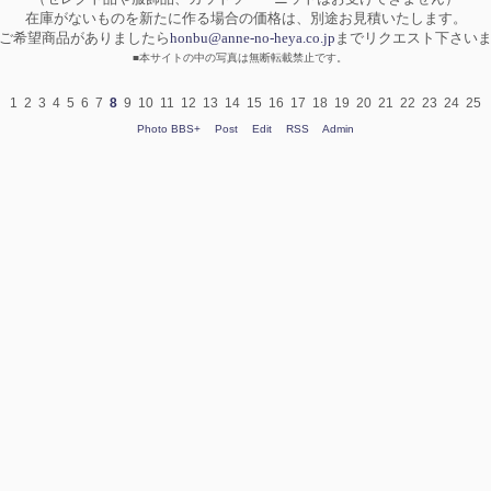
在庫がないものを新たに作る場合の価格は、別途お見積いたします。
ご希望商品がありましたら
honbu@anne-no-heya.co.jp
までリクエスト下さい
■本サイトの中の写真は無断転載禁止です。
1
2
3
4
5
6
7
8
9
10
11
12
13
14
15
16
17
18
19
20
21
22
23
24
25
Photo BBS+
Post
Edit
RSS
Admin