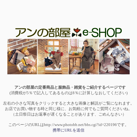
アンの部屋の定番商品と服飾品・雑貨をご紹介するページです
(消費税が5％で記入してあるものは8％に計算しなおしてください)
左右の小さな写真をクリックすると大きな画像と解説がご覧になれます。
お店でお買い物する時と同じ様に、お気軽に何でもご質問くださいね。
（土日祭日はお返事が遅くなることがあります、ごめんなさい）
このページのURLはhttp://www.photobb.net/bbs.cgi?id=220196です。
携帯にURLを送信