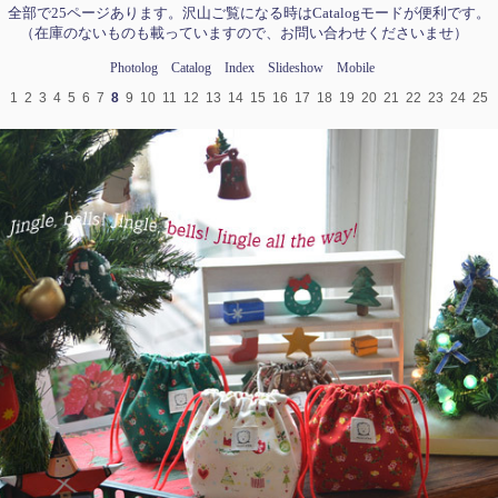
全部で25ページあります。沢山ご覧になる時はCatalogモードが便利です。
（在庫のないものも載っていますので、お問い合わせくださいませ）
Photolog
Catalog
Index
Slideshow
Mobile
1
2
3
4
5
6
7
8
9
10
11
12
13
14
15
16
17
18
19
20
21
22
23
24
25