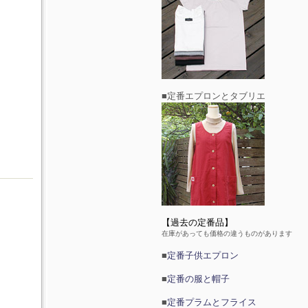
■定番エプロンとタブリエ
【過去の定番品】
在庫があっても価格の違うものがあります
■
定番子供エプロン
■
定番の服と帽子
■
定番プラムとフライス