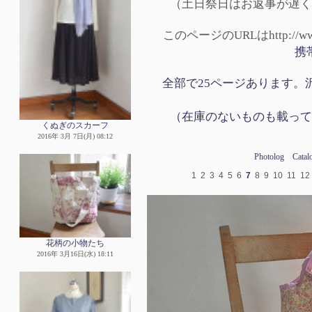
（土日祭日はお返事が遅く
このページのURLはhttp://www.p
携
全部で25ページあります。沢
（在庫のないものも載って
くぬぎのスカーフ
2016年 3月 7日(月) 08:12
Photolog
Catal
1
2
3
4
5
6
7
8
9
10
11
12
花柄の小物たち
2016年 3月16日(水) 18:11