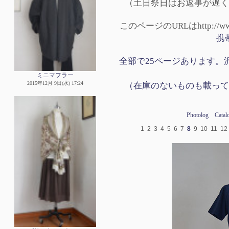
（土日祭日はお返事が遅く
このページのURLはhttp://www.p
携
全部で25ページあります。沢
ミニマフラー
（在庫のないものも載って
2015年12月 9日(水) 17:24
Photolog
Catal
1
2
3
4
5
6
7
8
9
10
11
12